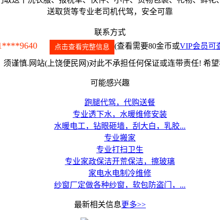
送取货等专业老司机代驾，安全可靠
联系方式
1****9640
(查看需要80金币或
VIP会员可
点击查看完整信息
须谨慎.网站(上饶便民网)对此不承担任何保证或连带责任! 希
可能感兴趣
跑腿代驾，代购送餐
专业透下水，水暖维修安装
水暖电工，钻眼砸墙，刮大白，乳胶...
专业搬家
专业打扫卫生
专业家政保洁开荒保洁，擦玻璃
家电水电制冷维修
纱窗厂定做各种纱窗，软包防盗门，...
最新相关信息
更多>>