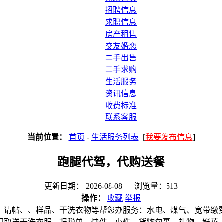
招聘信息
求职信息
房产租售
交友婚恋
二手出售
二手求购
生活服务
资讯信息
收费标准
联系客服
当前位置：
首页
-
生活服务列表
[
我要发布信息
]
跑腿代驾，代购送餐
更新日期： 2026-08-08 浏览量：513
操作：
收藏
举报
、请帖、、样品、干洗衣物等帮您办服务：水电、煤气、宽带缴
门取送干洗衣服、报税单、快件、小件、货物包裹、礼物、鲜花