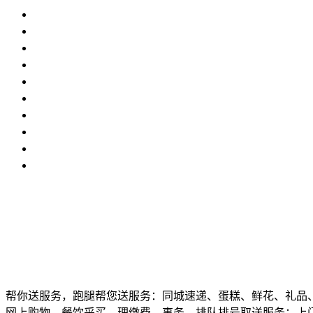
帮你送服务，跑腿帮您送服务：同城速递、蛋糕、鲜花、礼品
网上购物、餐饮采买、理缴费、事务、排队排号取送服务：上