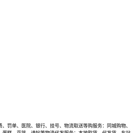
费、罚单、医院、银行、挂号、物流取送等购服务：同城购物、
、蛋糕、花篮、请帖等物流代发服务：本地取货、代发货、车站